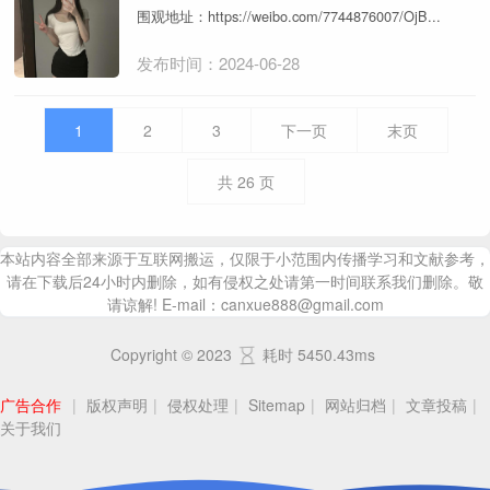
围观地址：https://weibo.com/7744876007/OjB...
发布时间：2024-06-28
1
2
3
下一页
末页
共
26
页
本站内容全部来源于互联网搬运，仅限于小范围内传播学习和文献参考，
请在下载后24小时内删除，如有侵权之处请第一时间联系我们删除。敬
请谅解! E-mail：canxue888@gmail.com
Copyright © 2023
耗时 5450.43ms
广告合作
|
版权声明
|
侵权处理
|
Sitemap
|
网站归档
|
文章投稿
|
关于我们