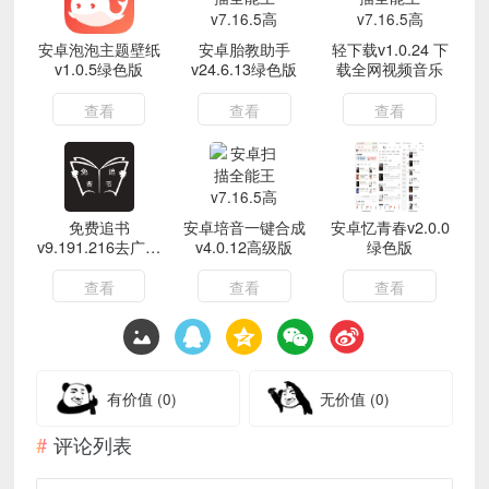
安卓泡泡主题壁纸
安卓胎教助手
轻下载v1.0.24 下
v1.0.5绿色版
v24.6.13绿色版
载全网视频音乐
查看
查看
查看
免费追书
安卓培音一键合成
安卓忆青春v2.0.0
v9.191.216去广告
v4.0.12高级版
绿色版
版 追书必备
查看
查看
查看
有价值
(0)
无价值
(0)
评论列表