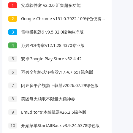
1
安卓软件窝 v2.0.0 汇集超多功能
2
Google Chrome v151.0.7922.109绿色便携版
3
雷电模拟器9 v9.5.32.0绿色纯净版
4
万兴PDF专家v12.1.28.4370专业版
5
安卓Google Play Store v52.4.42
6
万兴全能格式转换器v17.4.7.651绿色版
7
闪豆多平台视频下载器v2026.07.29绿色版
8
美团每天领取不限量大额神券
9
EmEditor文本编辑器v26.2.5绿色版
10
开始菜单StartAllBack v3.9.24.5378绿色版