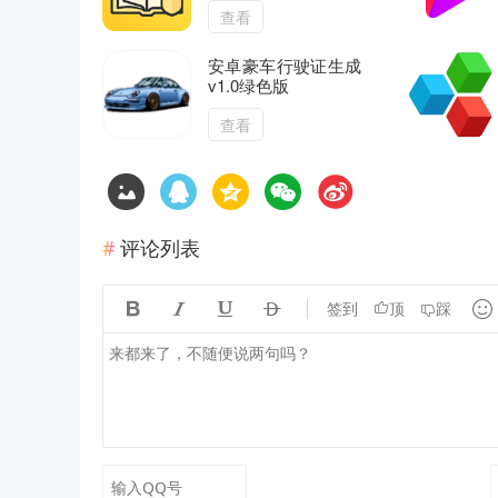
查看
安卓豪车行驶证生成
v1.0绿色版
查看
评论列表





签到
顶
踩