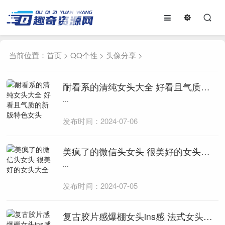
当前位置：
首页
>
QQ个性
>
头像分享
>
耐看系的清纯女头大全 好看且气质的新版特色女头
...
发布时间：2024-07-06
美疯了的微信头女头 很美好的女头大全
...
发布时间：2024-07-05
复古胶片感爆棚女头ins感 法式女头复古感好看