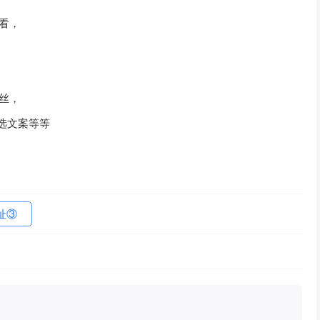
看，
丝，
选文案等等
址③