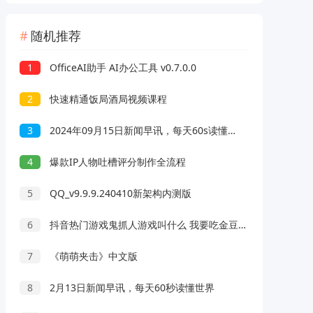
随机推荐
1
OfficeAI助手 AI办公工具 v0.7.0.0
2
快速精通饭局酒局视频课程
3
2024年09月15日新闻早讯，每天60s读懂世界
4
爆款IP人物吐槽评分制作全流程
5
QQ_v9.9.9.240410新架构内测版
6
抖音热门游戏鬼抓人游戏叫什么 我要吃金豆鬼追我怎么闯关
7
《萌萌夹击》中文版
8
2月13日新闻早讯，每天60秒读懂世界