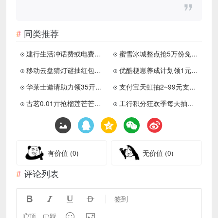
同类推荐
建行生活冲话费或电费立减4亓
蜜雪冰城整点抢5万份免单券
移动云盘猜灯谜抽红包立减金
优酷梗崽养成计划领1元猫超卡
华莱士邀请助力领35亓免单券
支付宝天虹抽2~99元支付红包
古茗0.01亓抢榴莲芒芒麻薯券
工行积分狂欢季每天抽实物
有价值
(0)
无价值
(0)
评论列表




签到


顶
踩