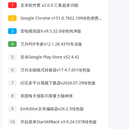
1
安卓软件窝 v2.0.0 汇集超多功能
2
Google Chrome v151.0.7922.109绿色便携版
3
雷电模拟器9 v9.5.32.0绿色纯净版
4
万兴PDF专家v12.1.28.4370专业版
5
安卓Google Play Store v52.4.42
6
万兴全能格式转换器v17.4.7.651绿色版
7
闪豆多平台视频下载器v2026.07.29绿色版
8
美团每天领取不限量大额神券
9
EmEditor文本编辑器v26.2.5绿色版
10
开始菜单StartAllBack v3.9.24.5378绿色版