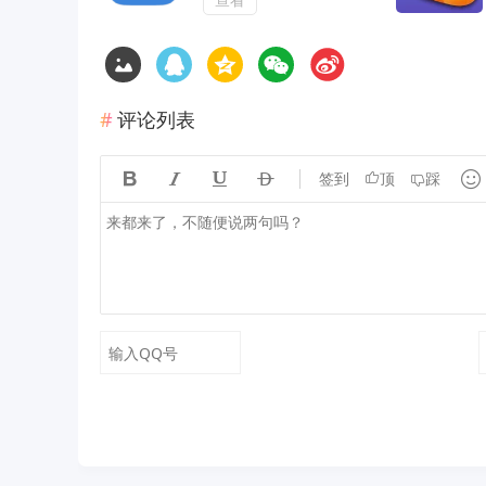
评论列表





签到
顶
踩