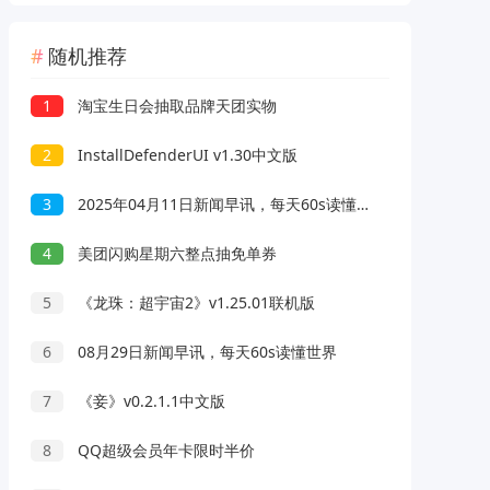
随机推荐
1
淘宝生日会抽取品牌天团实物
2
InstallDefenderUI v1.30中文版
3
2025年04月11日新闻早讯，每天60s读懂世界
4
美团闪购星期六整点抽免单券
5
《龙珠：超宇宙2》v1.25.01联机版
6
08月29日新闻早讯，每天60s读懂世界
7
《妾》v0.2.1.1中文版
8
QQ超级会员年卡限时半价