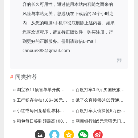
容的长久可用性，通过使用本站内容随之而来的
风险与本站无关，您必须在下载后的24个小时之
内，从您的电脑/手机中彻底删除上述内容。如果
您喜欢该程序，请支持正版软件，购买注册，得
到更好的正版服务。侵删请致信E-mail：
canxue888@gmail.com
同类推荐
淘宝双11预售单单开奖抽红包
百度打车0.9亓买国庆旅行卡
工行积存金抽1.66~88元立减金
饿了么直接领8张3亓通用红包
小红书每日竞猜世界杯瓜分红包
百度打车大侦探抢5万份30亓券
和包每日签到领最高1000积分
网商银行抽5元天猫无门槛红包