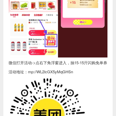
微信打开活动->点右下角浮窗进入，抽15-15亓闪购免单券
活动地址：mp://WL2icGX5yMqGHSn