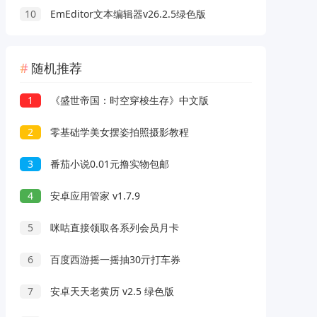
10
EmEditor文本编辑器v26.2.5绿色版
随机推荐
1
《盛世帝国：时空穿梭生存》中文版
2
零基础学美女摆姿拍照摄影教程
3
番茄小说0.01元撸实物包邮
4
安卓应用管家 v1.7.9
5
咪咕直接领取各系列会员月卡
6
百度西游摇一摇抽30亓打车券
7
安卓天天老黄历 v2.5 绿色版