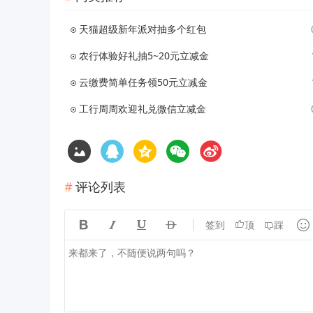
天猫超级新年派对抽多个红包
农行体验好礼抽5~20元立减金
云缴费简单任务领50元立减金
工行周周欢迎礼兑微信立减金
评论列表





签到
顶
踩