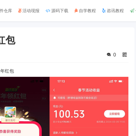
件仓库
活动现报
源码下载
自学教程
咨讯教程
红包
0
拜年红包