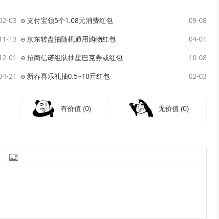
02-03
支付宝领5个1.08元消费红包
09-08
11-13
京东转盘抽随机通用购物红包
04-01
12-01
招商信诺组队抽星巴克券或红包
10-08
04-21
新春喜乐礼抽0.5~10亓红包
02-03
有价值
(0)
无价值
(0)
