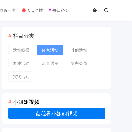
值得一看
ＱＱ个性
每日必买
栏目分类
活动线报
红包活动
其他活动
游戏活动
流量话费
免费会员
实物活动
小姐姐视频
点我看小姐姐视频