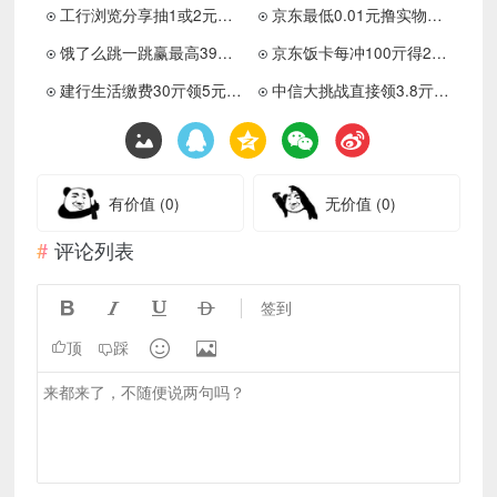
工行浏览分享抽1或2元立减金
京东最低0.01元撸实物包邮
饿了么跳一跳赢最高39元免单
京东饭卡每冲100亓得20亓券
建行生活缴费30亓领5元立减金
中信大挑战直接领3.8亓立减金
有价值
(0)
无价值
(0)
评论列表




签到


顶
踩