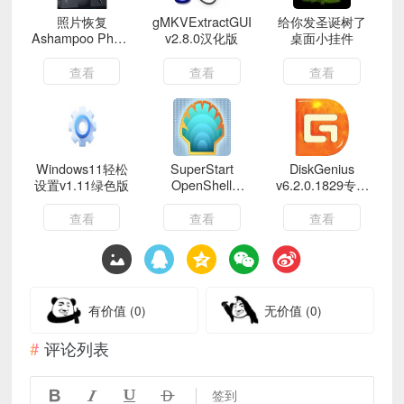
照片恢复
gMKVExtractGUI
给你发圣诞树了
Ashampoo Photo
v2.8.0汉化版
桌面小挂件
Recovery v3.0.1
查看
查看
查看
Windows11轻松
SuperStart
DiskGenius
设置v1.11绿色版
OpenShell
v6.2.0.1829专业
v4.4.198
版
查看
查看
查看
有价值
(0)
无价值
(0)
评论列表




签到